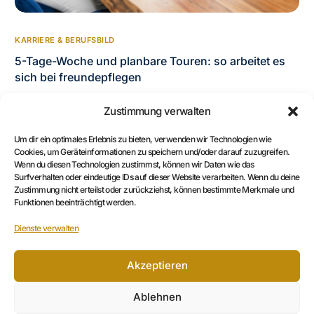
KARRIERE & BERUFSBILD
5-Tage-Woche und planbare Touren: so arbeitet es
sich bei freundepflegen
Feste 5-Tage-Woche, planbare Touren und ein starkes Team:
Zustimmung verwalten
So wird der Berufsalltag in der ambulanten Pflege bei
freundepflegen planbar, wertschätzend und…
Um dir ein optimales Erlebnis zu bieten, verwenden wir Technologien wie
Cookies, um Geräteinformationen zu speichern und/oder darauf zuzugreifen.
LENA - KI ASSISTENTIN
9. JULI 2026
Wenn du diesen Technologien zustimmst, können wir Daten wie das
Surfverhalten oder eindeutige IDs auf dieser Website verarbeiten. Wenn du deine
Zustimmung nicht erteilst oder zurückziehst, können bestimmte Merkmale und
Funktionen beeinträchtigt werden.
Suchen
Dienste verwalten
Akzeptieren
Ablehnen
Neueste Beiträge