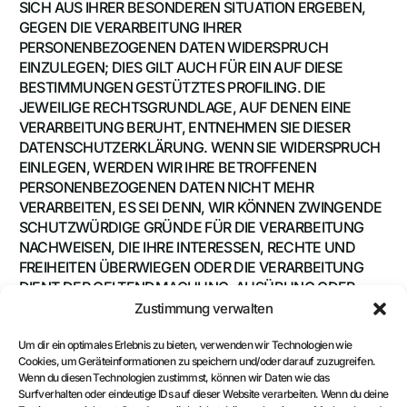
SICH AUS IHRER BESONDEREN SITUATION ERGEBEN,
GEGEN DIE VERARBEITUNG IHRER
PERSONENBEZOGENEN DATEN WIDERSPRUCH
EINZULEGEN; DIES GILT AUCH FÜR EIN AUF DIESE
BESTIMMUNGEN GESTÜTZTES PROFILING. DIE
JEWEILIGE RECHTSGRUNDLAGE, AUF DENEN EINE
VERARBEITUNG BERUHT, ENTNEHMEN SIE DIESER
DATENSCHUTZERKLÄRUNG. WENN SIE WIDERSPRUCH
EINLEGEN, WERDEN WIR IHRE BETROFFENEN
PERSONENBEZOGENEN DATEN NICHT MEHR
VERARBEITEN, ES SEI DENN, WIR KÖNNEN ZWINGENDE
SCHUTZWÜRDIGE GRÜNDE FÜR DIE VERARBEITUNG
NACHWEISEN, DIE IHRE INTERESSEN, RECHTE UND
FREIHEITEN ÜBERWIEGEN ODER DIE VERARBEITUNG
DIENT DER GELTENDMACHUNG, AUSÜBUNG ODER
VERTEIDIGUNG VON RECHTSANSPRÜCHEN
Zustimmung verwalten
(WIDERSPRUCH NACH ART. 21 ABS. 1 DSGVO).
Um dir ein optimales Erlebnis zu bieten, verwenden wir Technologien wie
WERDEN IHRE PERSONENBEZOGENEN DATEN
Cookies, um Geräteinformationen zu speichern und/oder darauf zuzugreifen.
Wenn du diesen Technologien zustimmst, können wir Daten wie das
VERARBEITET, UM DIREKTWERBUNG ZU BETREIBEN, SO
Surfverhalten oder eindeutige IDs auf dieser Website verarbeiten. Wenn du deine
HABEN SIE DAS RECHT, JEDERZEIT WIDERSPRUCH