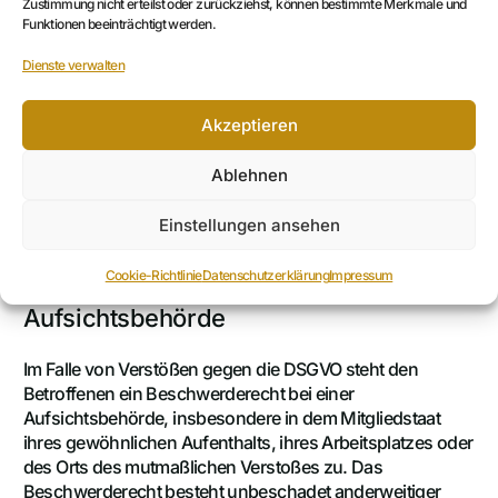
Zustimmung nicht erteilst oder zurückziehst, können bestimmte Merkmale und
GEGEN DIE VERARBEITUNG SIE BETREFFENDER
Funktionen beeinträchtigt werden.
PERSONENBEZOGENER DATEN ZUM ZWECKE
DERARTIGER WERBUNG EINZULEGEN; DIES GILT AUCH
Dienste verwalten
FÜR DAS PROFILING, SOWEIT ES MIT SOLCHER
DIREKTWERBUNG IN VERBINDUNG STEHT. WENN SIE
Akzeptieren
WIDERSPRECHEN, WERDEN IHRE
PERSONENBEZOGENEN DATEN ANSCHLIESSEND NICHT
Ablehnen
MEHR ZUM ZWECKE DER DIREKTWERBUNG
VERWENDET (WIDERSPRUCH NACH ART. 21 ABS. 2
Einstellungen ansehen
DSGVO).
Cookie-Richtlinie
Datenschutzerklärung
Impressum
Beschwerde­recht Bei Der Zuständigen
Aufsichts­behörde
Im Falle von Verstößen gegen die DSGVO steht den
Betroffenen ein Beschwerderecht bei einer
Aufsichtsbehörde, insbesondere in dem Mitgliedstaat
ihres gewöhnlichen Aufenthalts, ihres Arbeitsplatzes oder
des Orts des mutmaßlichen Verstoßes zu. Das
Beschwerderecht besteht unbeschadet anderweitiger